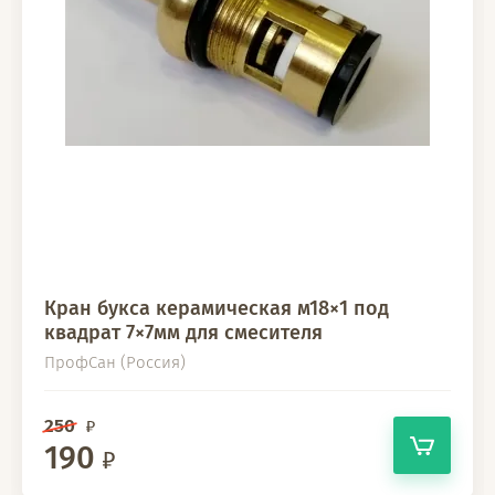
Кран букса керамическая м18×1 под
квадрат 7×7мм для смесителя
ПрофСан (Россия)
250
190